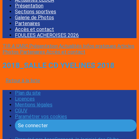
Présentation
Sections sportives
Galerie de Photos
Partenaires
Accès et contact
FOULEES ACHEROISES 2026
TIR A L'ARC Présentation
Actualités
Infos pratiques
Articles
Photos
Partenaires
Accès et contact
2018_SALLE CD YVELINES 2018
Retour à la liste
Plan du site
Licences
Mentions légales
CGUV
Paramétrer vos cookies
Se connecter