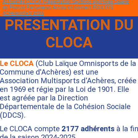
Actualités CLOCA
Présentation
Sections sportives
Galerie
de Photos
Partenaires
Accès et contact
FOULEES
ACHEROISES 2026
PRESENTATION DU
CLOCA
Le CLOCA
(Club Laïque Omnisports de la
Commune d'Achères) est une
Association Multisports d’Achères, créée
en 1969 et régie par la Loi de 1901. Elle
est agréée par la Direction
Départementale de la Cohésion Sociale
(DDCS).
Le CLOCA compte
2177 adhérents
à la fi
de la saison 2024-2025.