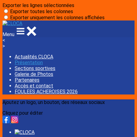
Exporter les lignes sélectionnées
Exporter toutes les colonnes
Exporter uniquement les colonnes affichées
Menu
<
>
Actualités CLOCA
Présentation
Sections sportives
Galerie de Photos
Partenaires
Accès et contact
FOULEES ACHEROISES 2026
Ajoutez un logo, un bouton, des réseaux sociaux
Cliquez pour éditer