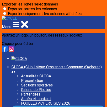
Exporter les lignes sélectionnées
Exporter toutes les colonnes
Exporter uniquement les colonnes affichées
Menu
Ajoutez un logo, un bouton, des réseaux sociaux
Cliquez pour éditer
CLOCA (Club Laïque Omnisports Commune d'Achères)
▴
▾
Actualités CLOCA
Présentation
Sections sportives
Galerie de Photos
Partenaires
Accès et contact
FOULEES ACHEROISES 2026