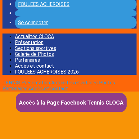
FOULEES ACHEROISES
Se connecter
Actualités CLOCA
Présentation
Sections sportives
Galerie de Photos
Partenaires
Accès et contact
FOULEES ACHEROISES 2026
TENNIS Présentation
Actualités et articles
Photos
Partenaires
Accès et contact
Accès à la Page Facebook Tennis CLOCA