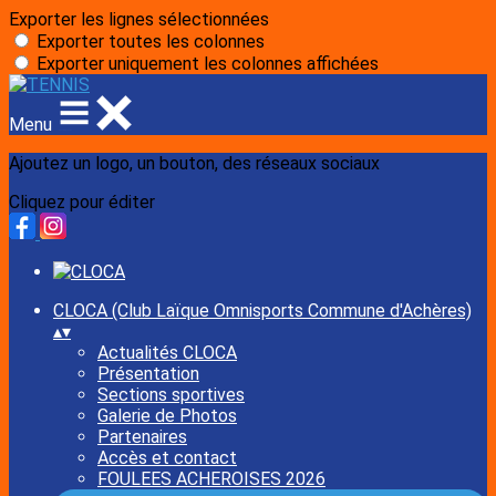
Exporter les lignes sélectionnées
Exporter toutes les colonnes
Exporter uniquement les colonnes affichées
Menu
Ajoutez un logo, un bouton, des réseaux sociaux
Cliquez pour éditer
CLOCA (Club Laïque Omnisports Commune d'Achères)
▴
▾
Actualités CLOCA
Présentation
Sections sportives
Galerie de Photos
Partenaires
Accès et contact
FOULEES ACHEROISES 2026