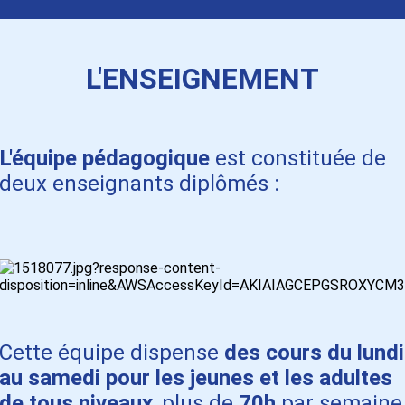
L'ENSEIGNEMENT
L'équipe pédagogique
est constituée de
deux enseignants diplômés :
Cette équipe d
ispense
des cours du lundi
au samedi pour les jeunes et les adultes
de tous niveaux
,
plus de
70h
par semaine