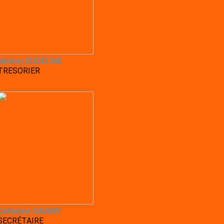
Jérémy EUDELINE
TRESORIER
Catherine SAVARY
SECRÉTAIRE