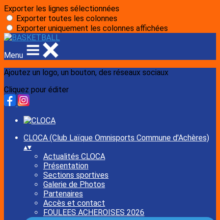
Exporter les lignes sélectionnées
Exporter toutes les colonnes
Exporter uniquement les colonnes affichées
Menu
Ajoutez un logo, un bouton, des réseaux sociaux
Cliquez pour éditer
CLOCA (Club Laïque Omnisports Commune d'Achères)
▴
▾
Actualités CLOCA
Présentation
Sections sportives
Galerie de Photos
Partenaires
Accès et contact
FOULEES ACHEROISES 2026