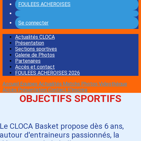
FOULEES ACHEROISES
Se connecter
Actualités CLOCA
Présentation
Sections sportives
Galerie de Photos
Partenaires
Accès et contact
FOULEES ACHEROISES 2026
Accueil
Equipes
Actualités
Matchs
Photos
Videothèque
Accès
Présentation
Contact
S'inscrire
OBJECTIFS SPORTIFS
Le CLOCA Basket propose dès 6 ans,
autour d'entraineurs passionnés, la